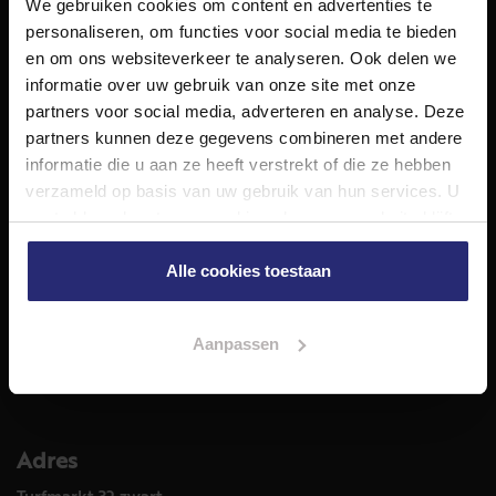
We gebruiken cookies om content en advertenties te
NET Makelaars is een modern makelaarskantoor met
personaliseren, om functies voor social media te bieden
decennialange ervaring in het vak en diepgaande kennis
en om ons websiteverkeer te analyseren. Ook delen we
van de huizenmarkt in Haarlem en omstreken.
informatie over uw gebruik van onze site met onze
Volg ons op
partners voor social media, adverteren en analyse. Deze
partners kunnen deze gegevens combineren met andere
informatie die u aan ze heeft verstrekt of die ze hebben
verzameld op basis van uw gebruik van hun services. U
Diensten
gaat akkoord met onze cookies als u onze website blijft
Hypotheekadvies
gebruiken.
Taxatie
Alle cookies toestaan
Verkoop
Aankoop
Aanpassen
Meer informatie over
Woningaanbod
Adres