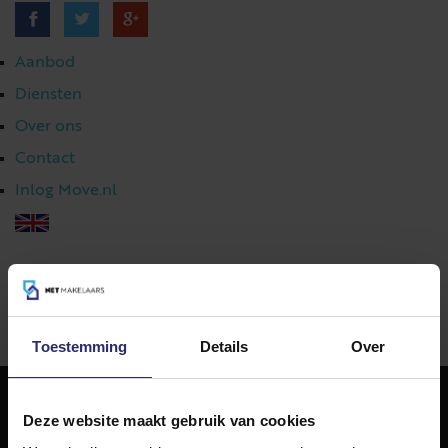
Aanbod
Diensten
Over ons
Contact
Inlog Move.nl
023 303 54 44
|
info@netmakelaars.nl
|
Toestemming
Details
Over
Deze website maakt gebruik van cookies
NET Makelaars