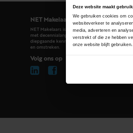
Deze website maakt gebruik
We gebruiken cookies om cont
NET Makelaars
websiteverkeer te analyseren
NET Makelaars is een modern makelaarskantoor
media, adverteren en analys
met decennialange ervaring in het vak en
verstrekt of die ze hebben v
diepgaande kennis van de huizenmarkt in Haarl
onze website blijft gebruiken.
en omstreken.
Volg ons op