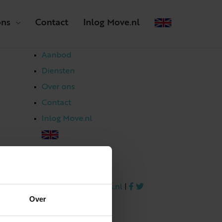
ons
Contact
Inlog Move.nl
Aanbod
Diensten
Over ons
Contact
Inlog Move.nl
023 303 54 44
|
info@netmakelaars.nl
|
Over