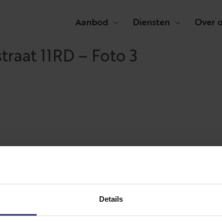
Aanbod
Diensten
Over 
traat 11RD – Foto 3
Details