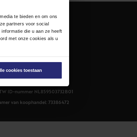
 media te bieden en om ons
dres
ze partners voor social
urfmarkt 32 zwart
nformatie die u aan ze heeft
011 CB Haarlem
oord met onze cookies als u
ontact
23 303 54 44
nfo@netmakelaars.nl
lle cookies toestaan
rivacyverklaring
ookieverklaring
TW ID-nummer NL859503732B01
amer van koophandel: 73386472