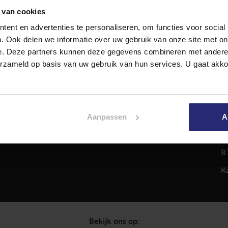
 van cookies
ent en advertenties te personaliseren, om functies voor social
Diensten
A
. Ook delen we informatie over uw gebruik van onze site met on
Hypotheekadvies
T
e. Deze partners kunnen deze gegevens combineren met andere i
Taxatie
2
erzameld op basis van uw gebruik van hun services. U gaat akk
em
Verkoop
C
Aankoop
0
Meer informatie over
i
Aanpassen
A
Woningaanbod
P
C
B
K
Bekijk ons op: