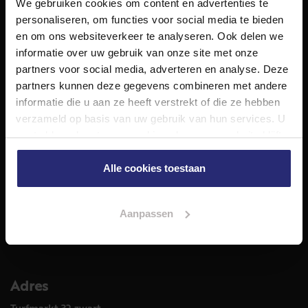
We gebruiken cookies om content en advertenties te
NET Makelaars is een modern makelaarskantoor met
personaliseren, om functies voor social media te bieden
decennialange ervaring in het vak en diepgaande kennis
en om ons websiteverkeer te analyseren. Ook delen we
van de huizenmarkt in Haarlem en omstreken.
informatie over uw gebruik van onze site met onze
Volg ons op
partners voor social media, adverteren en analyse. Deze
partners kunnen deze gegevens combineren met andere
informatie die u aan ze heeft verstrekt of die ze hebben
verzameld op basis van uw gebruik van hun services. U
Diensten
gaat akkoord met onze cookies als u onze website blijft
Hypotheekadvies
gebruiken.
Taxatie
Alle cookies toestaan
Verkoop
Aankoop
Aanpassen
Meer informatie over
Woningaanbod
Adres