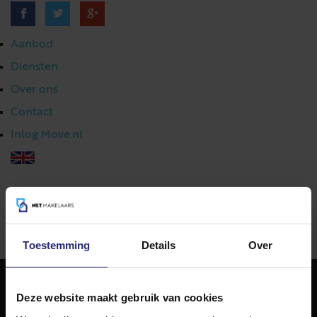
Aanbod
Diensten
Over ons
Contact
Inlog Move.nl
023 303 54 44
|
info@netmakelaars.nl
|
Toestemming
Details
Over
Deze website maakt gebruik van cookies
NET Makelaars