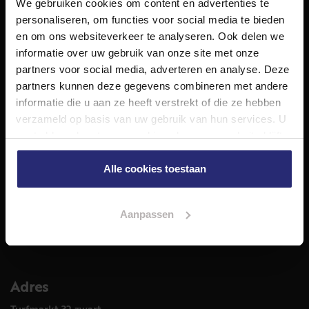
We gebruiken cookies om content en advertenties te
NET Makelaars is een modern makelaarskantoor met
personaliseren, om functies voor social media te bieden
decennialange ervaring in het vak en diepgaande kennis
en om ons websiteverkeer te analyseren. Ook delen we
van de huizenmarkt in Haarlem en omstreken.
informatie over uw gebruik van onze site met onze
Volg ons op
partners voor social media, adverteren en analyse. Deze
partners kunnen deze gegevens combineren met andere
informatie die u aan ze heeft verstrekt of die ze hebben
verzameld op basis van uw gebruik van hun services. U
Diensten
gaat akkoord met onze cookies als u onze website blijft
Hypotheekadvies
gebruiken.
Taxatie
Alle cookies toestaan
Verkoop
Aankoop
Aanpassen
Meer informatie over
Woningaanbod
Adres