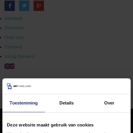
Aanbod
Diensten
Over ons
Contact
Inlog Move.nl
023 303 54 44
|
info@netmakelaars.nl
|
Toestemming
Details
Over
Deze website maakt gebruik van cookies
NET Makelaars