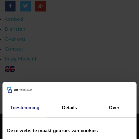
Aanbod
Diensten
Over ons
Contact
Inlog Move.nl
023 303 54 44
|
info@netmakelaars.nl
|
Toestemming
Details
Over
Deze website maakt gebruik van cookies
NET Makelaars