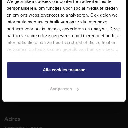
We gebruiken cookies om content en advertenties te
NET Makelaars is een modern makelaarskantoor met
personaliseren, om functies voor social media te bieden
decennialange ervaring in het vak en diepgaande kennis
en om ons websiteverkeer te analyseren. Ook delen we
van de huizenmarkt in Haarlem en omstreken.
informatie over uw gebruik van onze site met onze
Volg ons op
partners voor social media, adverteren en analyse. Deze
partners kunnen deze gegevens combineren met andere
informatie die u aan ze heeft verstrekt of die ze hebben
verzameld op basis van uw gebruik van hun services. U
Diensten
gaat akkoord met onze cookies als u onze website blijft
Hypotheekadvies
gebruiken.
Taxatie
Alle cookies toestaan
Verkoop
Aankoop
Aanpassen
Meer informatie over
Woningaanbod
Adres