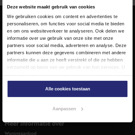
Deze website maakt gebruik van cookies
We gebruiken cookies om content en advertenties te
personaliseren, om functies voor social media te bieden
NET Makelaars
en om ons websiteverkeer te analyseren. Ook delen we
NET Makelaars is een modern makelaarskantoor met
informatie over uw gebruik van onze site met onze
decennialange ervaring in het vak en diepgaande kennis
partners voor social media, adverteren en analyse. Deze
van de huizenmarkt in Haarlem en omstreken.
partners kunnen deze gegevens combineren met andere
Volg ons op
informatie die u aan ze heeft verstrekt of die ze hebben
verzameld op basis van uw gebruik van hun services. U
gaat akkoord met onze cookies als u onze website blijft
gebruiken.
Diensten
Alle cookies toestaan
Hypotheekadvies
Taxatie
Verkoop
Aanpassen
Aankoop
Meer informatie over
Woningaanbod