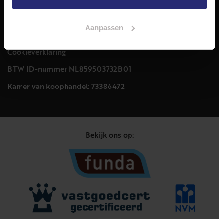
Contact
023 303 54 44
info@netmakelaars.nl
Aanpassen
Privacyverklaring
Cookieverklaring
BTW ID-nummer NL859503732B01
Kamer van koophandel: 73386472
Bekijk ons op: