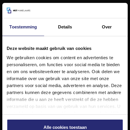
Volg ons op
Toestemming
Details
Over
Diensten
Hypotheekadvies
Deze website maakt gebruik van cookies
Taxatie
Verkoop
We gebruiken cookies om content en advertenties te
Aankoop
personaliseren, om functies voor social media te bieden
en om ons websiteverkeer te analyseren. Ook delen we
Meer informatie over
informatie over uw gebruik van onze site met onze
Woningaanbod
partners voor social media, adverteren en analyse. Deze
partners kunnen deze gegevens combineren met andere
informatie die u aan ze heeft verstrekt of die ze hebben
Adres
verzameld op basis van uw gebruik van hun services. U
gaat akkoord met onze cookies als u onze website blijft
Turfmarkt 32 zwart
2011 CB Haarlem
gebruiken.
Alle cookies toestaan