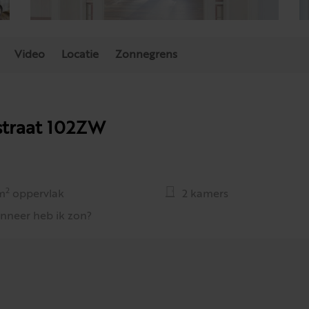
Video
Locatie
Zonnegrens
straat 102ZW
2
m
oppervlak
2 kamers
nneer heb ik zon?