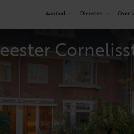
Aanbod
Diensten
Over 
eester Corneliss