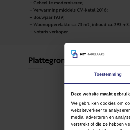
– Geheel te moderniseren;
– Verwarming middels CV-ketel 2016;
– Bouwjaar 1929;
– Woonoppervlakte ca. 73 m2, inhoud ca. 293 m3.
– Notaris verkoper.
Plattegronden
Toestemming
Deze website maakt gebruik
We gebruiken cookies om cont
websiteverkeer te analyseren
media, adverteren en analys
verstrekt of die ze hebben v