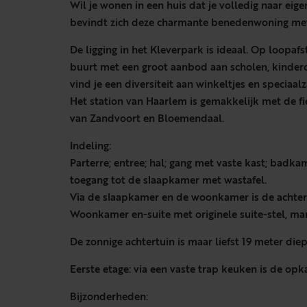
Wil je wonen in een huis dat je volledig naar ei
bevindt zich deze charmante benedenwoning met 
De ligging in het Kleverpark is ideaal. Op loopaf
buurt met een groot aanbod aan scholen, kinder
vind je een diversiteit aan winkeltjes en speciaa
Het station van Haarlem is gemakkelijk met de fi
van Zandvoort en Bloemendaal.
Indeling:
Parterre; entree; hal; gang met vaste kast; badka
toegang tot de slaapkamer met wastafel.
Via de slaapkamer en de woonkamer is de achter
Woonkamer en-suite met originele suite-stel, ma
De zonnige achtertuin is maar liefst 19 meter die
Eerste etage: via een vaste trap keuken is de op
Bijzonderheden: