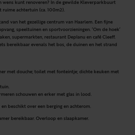
gen wens kunt renoveren? In de gewilde Kleverparkbuurt
ruime achtertuin (ca. 100m2).
stand van het gezellige centrum van Haarlem. Een fijne
opvang, speeltuinen en sportvoorzieningen. ‘Om de hoek’
lzaken, supermarkten, restaurant Deplanu en café Cleeff.
ets bereikbaar evenals het bos, de duinen en het strand
mer met douche; toilet met fonteintje; dichte keuken met
tuin.
rmeren schouwen en erker met glas in lood.
p en beschikt over een berging en achterom.
kamer bereikbaar. Overloop en slaapkamer.