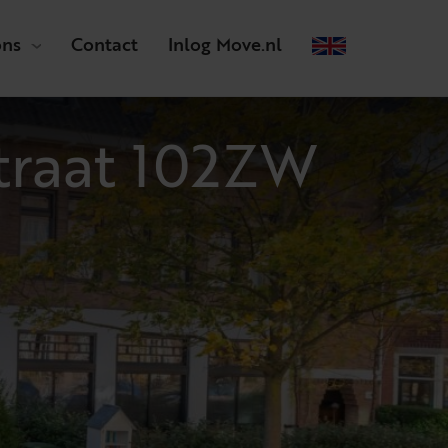
ons
Contact
Inlog Move.nl
traat 102ZW