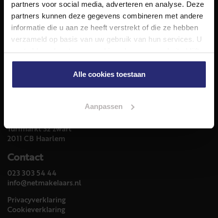
partners voor social media, adverteren en analyse. Deze
Hypotheekadvies
partners kunnen deze gegevens combineren met andere
Taxatie
informatie die u aan ze heeft verstrekt of die ze hebben
Verkoop
verzameld op basis van uw gebruik van hun services. U
Aankoop
gaat akkoord met onze cookies als u onze website blijft
Meer informatie over
gebruiken.
Alle cookies toestaan
Woningaanbod
Aanpassen
Adres
Turfmarkt 32 zwart
2011 CB Haarlem
Contact
023 303 54 44
info@netmakelaars.nl
Privacyverklaring
Cookieverklaring