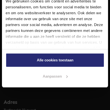
We gebruiken cookies om content en advertenties te
NET Makelaars is een modern makelaarskantoor met
personaliseren, om functies voor social media te bieden
decennialange ervaring in het vak en diepgaande kennis
en om ons websiteverkeer te analyseren. Ook delen we
van de huizenmarkt in Haarlem en omstreken.
informatie over uw gebruik van onze site met onze
Volg ons op
partners voor social media, adverteren en analyse. Deze
partners kunnen deze gegevens combineren met andere
informatie die u aan ze heeft verstrekt of die ze hebben
verzameld op basis van uw gebruik van hun services. U
Diensten
gaat akkoord met onze cookies als u onze website blijft
Hypotheekadvies
gebruiken.
Taxatie
Alle cookies toestaan
Verkoop
Aankoop
Aanpassen
Meer informatie over
Woningaanbod
Adres