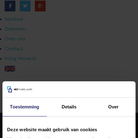
Aanbod
Diensten
Over ons
Contact
Inlog Move.nl
023 303 54 44
|
info@netmakelaars.nl
|
Toestemming
Details
Over
Deze website maakt gebruik van cookies
NET Makelaars