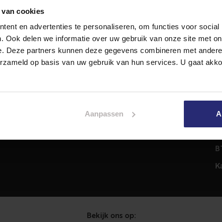
 van cookies
ent en advertenties te personaliseren, om functies voor social
Diensten
A
. Ook delen we informatie over uw gebruik van onze site met on
Hypotheekadvies
T
e. Deze partners kunnen deze gegevens combineren met andere i
Taxatie
2
erzameld op basis van uw gebruik van hun services. U gaat akk
em
Verkoop
C
Aankoop
0
Meer informatie over
i
Aanpassen
A
Woningaanbod
P
C
B
K
Bekijk ons op: