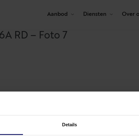
Aanbod
Diensten
Over 
6A RD – Foto 7
Details