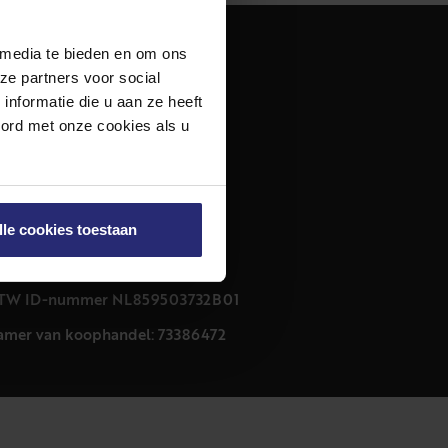
 media te bieden en om ons
dres
ze partners voor social
urfmarkt 32 zwart
nformatie die u aan ze heeft
011 CB Haarlem
oord met onze cookies als u
ontact
23 303 54 44
nfo@netmakelaars.nl
lle cookies toestaan
rivacyverklaring
ookieverklaring
TW ID-nummer NL859503732B01
amer van koophandel: 73386472