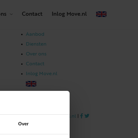
ons
Contact
Inlog Move.nl
Aanbod
Diensten
Over ons
Contact
Inlog Move.nl
023 303 54 44
|
info@netmakelaars.nl
|
Over