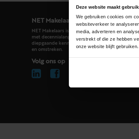
Deze website maakt gebruik
We gebruiken cookies om cont
NET Makelaars
websiteverkeer te analyseren
NET Makelaars is een modern makelaarskantoor
media, adverteren en analys
met decennialange ervaring in het vak en
verstrekt of die ze hebben v
diepgaande kennis van de huizenmarkt in Haarl
onze website blijft gebruiken.
en omstreken.
Volg ons op