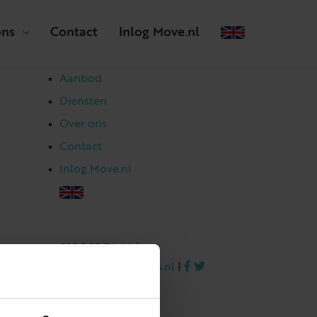
ons
Contact
Inlog Move.nl
Aanbod
Diensten
Over ons
Contact
Inlog Move.nl
023 303 54 44
|
info@netmakelaars.nl
|