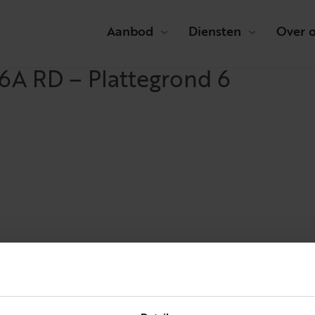
Aanbod
Diensten
Over 
6A RD – Plattegrond 6