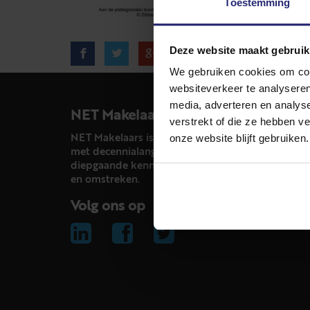
Toestemming
Deze website maakt gebruik
We gebruiken cookies om cont
websiteverkeer te analyseren
media, adverteren en analys
NET Makelaars
verstrekt of die ze hebben v
onze website blijft gebruiken.
NET Makelaars is een modern makelaarskantoor
met decennialange ervaring in het vak en
diepgaande kennis van de huizenmarkt in Haarl
en omstreken.
Volg ons op