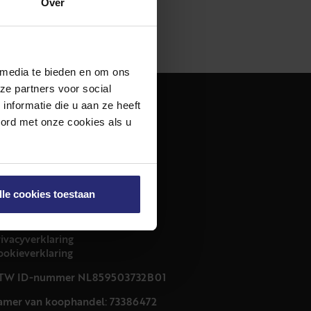
Over
 media te bieden en om ons
ze partners voor social
nformatie die u aan ze heeft
dres
oord met onze cookies als u
urfmarkt 32 zwart
011 CB Haarlem
ontact
lle cookies toestaan
23 303 54 44
nfo@netmakelaars.nl
rivacyverklaring
ookieverklaring
TW ID-nummer NL859503732B01
amer van koophandel: 73386472