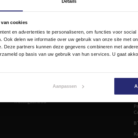
Details
 van cookies
ent en advertenties te personaliseren, om functies voor social
. Ook delen we informatie over uw gebruik van onze site met on
e. Deze partners kunnen deze gegevens combineren met andere i
Diensten
A
erzameld op basis van uw gebruik van hun services. U gaat akk
Hypotheekadvies
T
Taxatie
2
em
Verkoop
C
Aankoop
Aanpassen
A
0
Meer informatie over
i
Woningaanbod
P
C
B
K