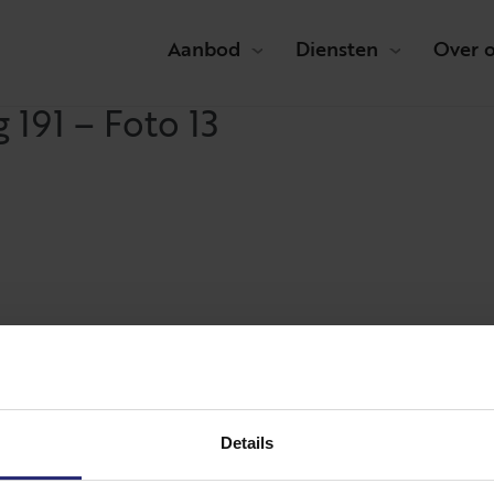
Aanbod
Diensten
Over 
191 – Foto 13
Details