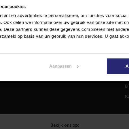
 van cookies
ent en advertenties te personaliseren, om functies voor social
Diensten
A
. Ook delen we informatie over uw gebruik van onze site met on
Hypotheekadvies
T
e. Deze partners kunnen deze gegevens combineren met andere i
Taxatie
2
erzameld op basis van uw gebruik van hun services. U gaat akk
em
Verkoop
C
Aankoop
0
Meer informatie over
i
Aanpassen
A
Woningaanbod
P
C
B
K
Bekijk ons op: