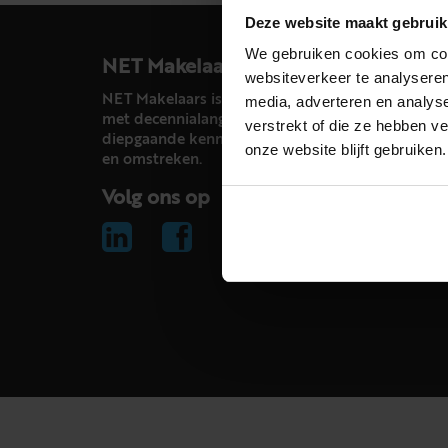
Deze website maakt gebruik
We gebruiken cookies om cont
NET Makelaars
websiteverkeer te analyseren
NET Makelaars is een modern makelaarskantoor
media, adverteren en analys
met decennialange ervaring in het vak en
verstrekt of die ze hebben v
diepgaande kennis van de huizenmarkt in Haarl
onze website blijft gebruiken.
en omstreken.
Volg ons op