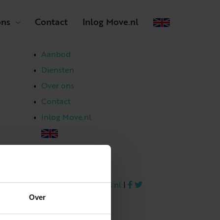
ons
Contact
Inlog Move.nl
Aanbod
Diensten
Over ons
Contact
Inlog Move.nl
023 303 54 44
|
info@netmakelaars.nl
|
Over