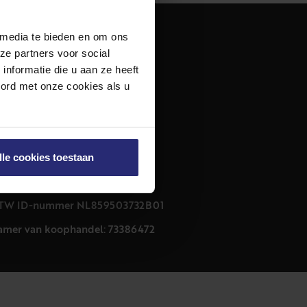
 media te bieden en om ons
dres
ze partners voor social
urfmarkt 32 zwart
nformatie die u aan ze heeft
011 CB Haarlem
oord met onze cookies als u
ontact
23 303 54 44
nfo@netmakelaars.nl
lle cookies toestaan
rivacyverklaring
ookieverklaring
TW ID-nummer NL859503732B01
amer van koophandel: 73386472