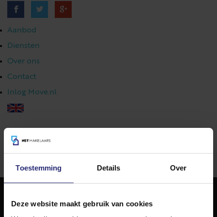
Aanbod
Diensten
Over ons
Contact
Inlog Move.nl
023 303 54 44
|
info@netmakelaars.nl
|
Toestemming
Details
Over
Deze website maakt gebruik van cookies
NET Makelaars