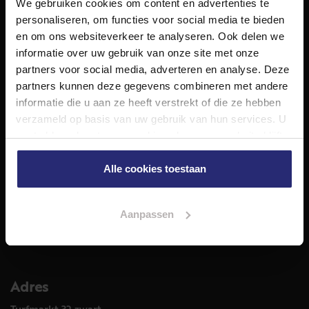
We gebruiken cookies om content en advertenties te
NET Makelaars is een modern makelaarskantoor met
personaliseren, om functies voor social media te bieden
decennialange ervaring in het vak en diepgaande kennis
en om ons websiteverkeer te analyseren. Ook delen we
van de huizenmarkt in Haarlem en omstreken.
informatie over uw gebruik van onze site met onze
Volg ons op
partners voor social media, adverteren en analyse. Deze
partners kunnen deze gegevens combineren met andere
informatie die u aan ze heeft verstrekt of die ze hebben
verzameld op basis van uw gebruik van hun services. U
Diensten
gaat akkoord met onze cookies als u onze website blijft
Hypotheekadvies
gebruiken.
Taxatie
Alle cookies toestaan
Verkoop
Aankoop
Aanpassen
Meer informatie over
Woningaanbod
Adres