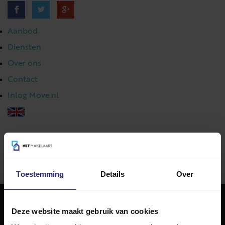
Aanbod
Diensten
Over ons
Contact
Inlog Move.nl
023 303 54 44
|
info@netmakelaars.nl
|
Toestemming
Details
Over
Deze website maakt gebruik van cookies
NET Makelaars