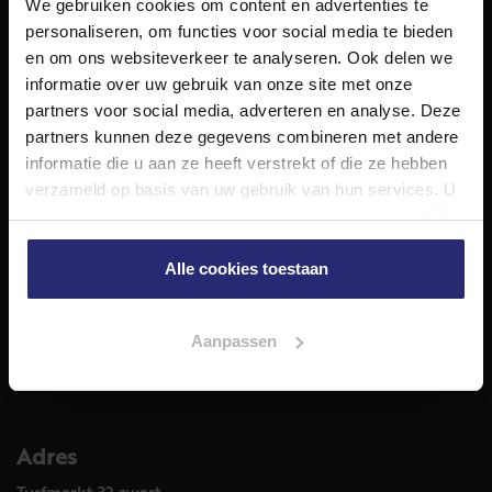
We gebruiken cookies om content en advertenties te
NET Makelaars is een modern makelaarskantoor met
personaliseren, om functies voor social media te bieden
decennialange ervaring in het vak en diepgaande kennis
en om ons websiteverkeer te analyseren. Ook delen we
van de huizenmarkt in Haarlem en omstreken.
informatie over uw gebruik van onze site met onze
Volg ons op
partners voor social media, adverteren en analyse. Deze
partners kunnen deze gegevens combineren met andere
informatie die u aan ze heeft verstrekt of die ze hebben
verzameld op basis van uw gebruik van hun services. U
Diensten
gaat akkoord met onze cookies als u onze website blijft
Hypotheekadvies
gebruiken.
Taxatie
Alle cookies toestaan
Verkoop
Aankoop
Aanpassen
Meer informatie over
Woningaanbod
Adres