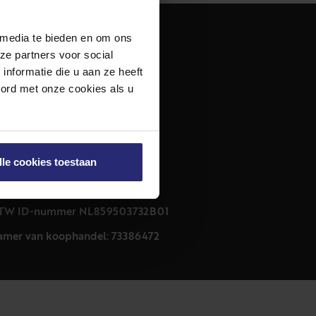
 media te bieden en om ons
dres
ze partners voor social
urfmarkt 32 zwart
nformatie die u aan ze heeft
011 CB Haarlem
oord met onze cookies als u
ontact
23 303 54 44
nfo@netmakelaars.nl
lle cookies toestaan
rivacyverklaring
ookieverklaring
TW ID-nummer NL859503732B01
amer van koophandel: 73386472