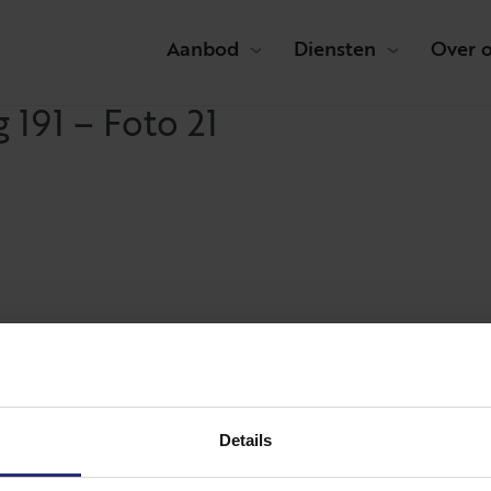
Aanbod
Diensten
Over 
191 – Foto 21
Details