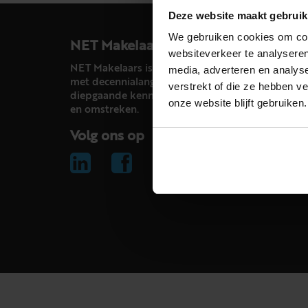
Deze website maakt gebruik
We gebruiken cookies om cont
NET Makelaars
websiteverkeer te analyseren
NET Makelaars is een modern makelaarskantoor
media, adverteren en analys
met decennialange ervaring in het vak en
verstrekt of die ze hebben v
diepgaande kennis van de huizenmarkt in Haarl
onze website blijft gebruiken.
en omstreken.
Volg ons op