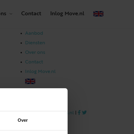
ons
Contact
Inlog Move.nl
Aanbod
Diensten
Over ons
Contact
Inlog Move.nl
023 303 54 44
|
info@netmakelaars.nl
|
Over