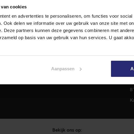
 van cookies
ent en advertenties te personaliseren, om functies voor social
Diensten
A
. Ook delen we informatie over uw gebruik van onze site met on
Hypotheekadvies
T
e. Deze partners kunnen deze gegevens combineren met andere i
Taxatie
2
erzameld op basis van uw gebruik van hun services. U gaat akk
em
Verkoop
C
Aankoop
0
Meer informatie over
i
Aanpassen
A
Woningaanbod
P
C
B
K
Bekijk ons op: