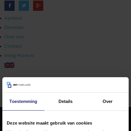
Aanbod
Diensten
Over ons
Contact
Inlog Move.nl
023 303 54 44
|
info@netmakelaars.nl
|
Toestemming
Details
Over
Deze website maakt gebruik van cookies
NET Makelaars