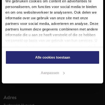
We gebruiken cookies om content en advertenties te
NET Makelaars is een modern makelaarskantoor met
personaliseren, om functies voor social media te bieden
decennialange ervaring in het vak en diepgaande kennis
en om ons websiteverkeer te analyseren. Ook delen we
van de huizenmarkt in Haarlem en omstreken.
informatie over uw gebruik van onze site met onze
Volg ons op
partners voor social media, adverteren en analyse. Deze
partners kunnen deze gegevens combineren met andere
informatie die u aan ze heeft verstrekt of die ze hebben
verzameld op basis van uw gebruik van hun services. U
Diensten
gaat akkoord met onze cookies als u onze website blijft
Hypotheekadvies
gebruiken.
Taxatie
Alle cookies toestaan
Verkoop
Aankoop
Aanpassen
Meer informatie over
Woningaanbod
Adres