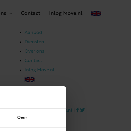
ons
Contact
Inlog Move.nl
Aanbod
Diensten
Over ons
Contact
Inlog Move.nl
023 303 54 44
|
info@netmakelaars.nl
|
Over