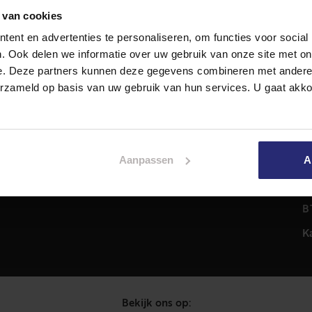
 van cookies
ent en advertenties te personaliseren, om functies voor social
Diensten
A
. Ook delen we informatie over uw gebruik van onze site met on
Hypotheekadvies
T
e. Deze partners kunnen deze gegevens combineren met andere i
Taxatie
2
erzameld op basis van uw gebruik van hun services. U gaat akk
em
Verkoop
C
Aankoop
0
Meer informatie over
i
Aanpassen
A
Woningaanbod
P
C
B
K
Bekijk ons op: