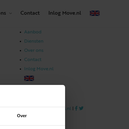
ons
Contact
Inlog Move.nl
Aanbod
Diensten
Over ons
Contact
Inlog Move.nl
023 303 54 44
|
info@netmakelaars.nl
|
Over