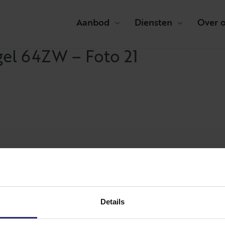
Aanbod
Diensten
Over 
gel 64ZW – Foto 21
Details