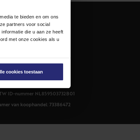
 media te bieden en om ons
dres
ze partners voor social
urfmarkt 32 zwart
nformatie die u aan ze heeft
011 CB Haarlem
oord met onze cookies als u
ontact
23 303 54 44
nfo@netmakelaars.nl
lle cookies toestaan
rivacyverklaring
ookieverklaring
TW ID-nummer NL859503732B01
amer van koophandel: 73386472