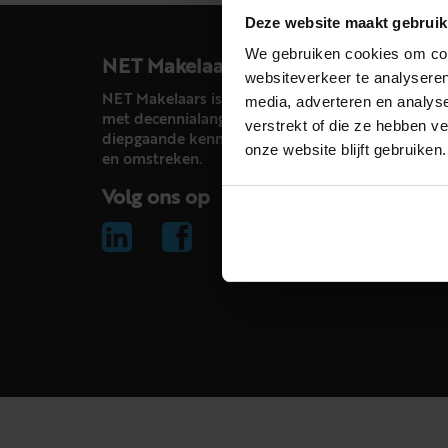
Deze website maakt gebruik
We gebruiken cookies om cont
NET Makelaars
websiteverkeer te analyseren
NET Makelaars is een modern makelaarskantoor
media, adverteren en analys
met decennialange ervaring in het vak en
verstrekt of die ze hebben v
diepgaande kennis van de huizenmarkt in Haarl
onze website blijft gebruiken.
en omstreken.
Volg ons op