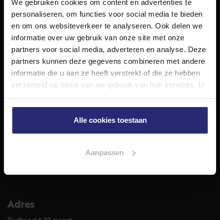
We gebruiken cookies om content en advertenties te
NET Makelaars is een modern makelaarskantoor met
personaliseren, om functies voor social media te bieden
decennialange ervaring in het vak en diepgaande kennis
en om ons websiteverkeer te analyseren. Ook delen we
van de huizenmarkt in Haarlem en omstreken.
informatie over uw gebruik van onze site met onze
Volg ons op
partners voor social media, adverteren en analyse. Deze
partners kunnen deze gegevens combineren met andere
informatie die u aan ze heeft verstrekt of die ze hebben
verzameld op basis van uw gebruik van hun services. U
Diensten
gaat akkoord met onze cookies als u onze website blijft
Hypotheekadvies
gebruiken.
Taxatie
Alle cookies toestaan
Verkoop
Aankoop
Aanpassen
Meer informatie over
Woningaanbod
Adres