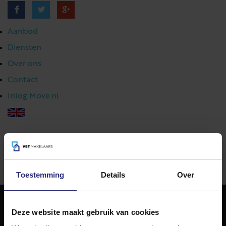
Aanbod
Diensten
Over ons
Contact
Inlog Move.nl
023 303 54 44
|
info@netmakelaars.nl
|
Toestemming
Details
Over
Deze website maakt gebruik van cookies
NET Makelaars