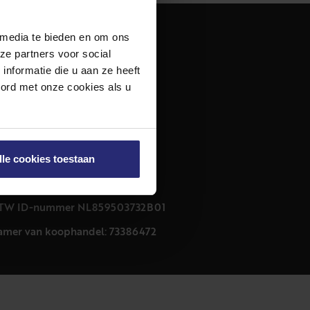
 media te bieden en om ons
dres
ze partners voor social
urfmarkt 32 zwart
nformatie die u aan ze heeft
011 CB Haarlem
oord met onze cookies als u
ontact
23 303 54 44
nfo@netmakelaars.nl
lle cookies toestaan
rivacyverklaring
ookieverklaring
TW ID-nummer NL859503732B01
amer van koophandel: 73386472