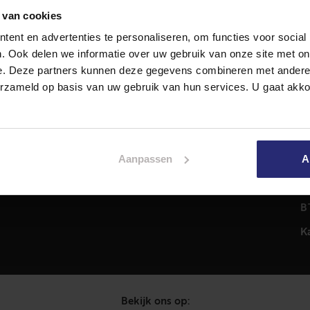
 van cookies
ent en advertenties te personaliseren, om functies voor social
Diensten
A
. Ook delen we informatie over uw gebruik van onze site met on
Hypotheekadvies
T
e. Deze partners kunnen deze gegevens combineren met andere i
Taxatie
2
erzameld op basis van uw gebruik van hun services. U gaat akk
em
Verkoop
C
Aankoop
0
Meer informatie over
i
Aanpassen
A
Woningaanbod
P
C
B
K
Bekijk ons op: