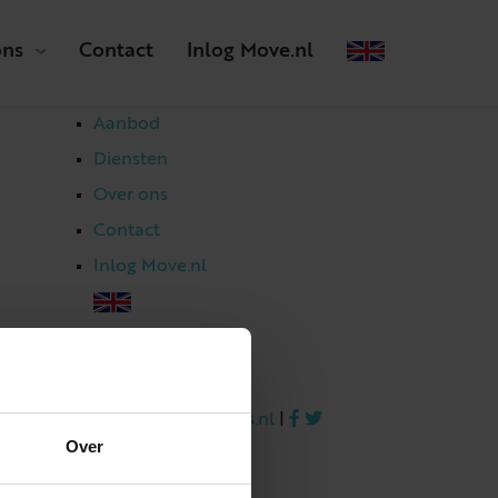
ons
Contact
Inlog Move.nl
Aanbod
Diensten
Over ons
Contact
Inlog Move.nl
023 303 54 44
|
info@netmakelaars.nl
|
Over