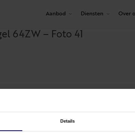
Aanbod
Diensten
Over 
gel 64ZW – Foto 41
Details