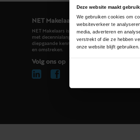
Deze website maakt gebruik
We gebruiken cookies om cont
NET Makelaars
websiteverkeer te analyseren
NET Makelaars is een modern makelaarskantoor
media, adverteren en analys
met decennialange ervaring in het vak en
verstrekt of die ze hebben v
diepgaande kennis van de huizenmarkt in Haarl
onze website blijft gebruiken.
en omstreken.
Volg ons op