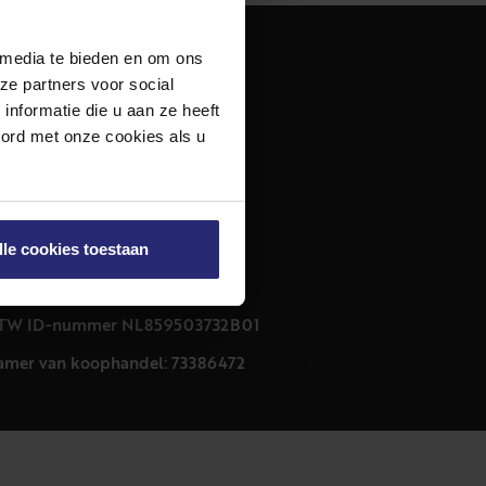
 media te bieden en om ons
dres
ze partners voor social
urfmarkt 32 zwart
nformatie die u aan ze heeft
011 CB Haarlem
oord met onze cookies als u
ontact
23 303 54 44
nfo@netmakelaars.nl
lle cookies toestaan
rivacyverklaring
ookieverklaring
TW ID-nummer NL859503732B01
amer van koophandel: 73386472