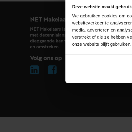
Deze website maakt gebruik
We gebruiken cookies om cont
NET Makelaars
websiteverkeer te analyseren
NET Makelaars is een modern makelaarskantoor
media, adverteren en analys
met decennialange ervaring in het vak en
verstrekt of die ze hebben v
diepgaande kennis van de huizenmarkt in Haarl
onze website blijft gebruiken.
en omstreken.
Volg ons op