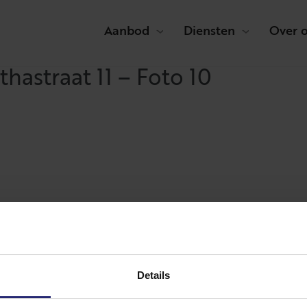
Aanbod
Diensten
Over 
hastraat 11 – Foto 10
Details