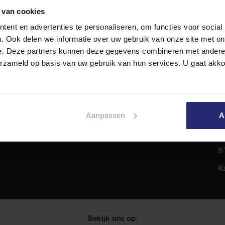
 van cookies
ent en advertenties te personaliseren, om functies voor social
Diensten
A
. Ook delen we informatie over uw gebruik van onze site met on
Hypotheekadvies
T
e. Deze partners kunnen deze gegevens combineren met andere i
Taxatie
2
erzameld op basis van uw gebruik van hun services. U gaat akk
em
Verkoop
C
Aankoop
0
Meer informatie over
i
Aanpassen
A
Woningaanbod
P
C
B
K
Bekijk ons op: