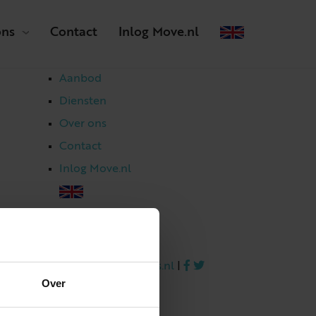
ons
Contact
Inlog Move.nl
Aanbod
Diensten
Over ons
Contact
Inlog Move.nl
023 303 54 44
|
info@netmakelaars.nl
|
Over