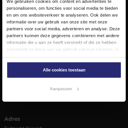
We gebruiken cookies om content en advertenties te
NET Makelaars is een modern makelaarskantoor met
personaliseren, om functies voor social media te bieden
decennialange ervaring in het vak en diepgaande kennis
en om ons websiteverkeer te analyseren. Ook delen we
van de huizenmarkt in Haarlem en omstreken.
informatie over uw gebruik van onze site met onze
Volg ons op
partners voor social media, adverteren en analyse. Deze
partners kunnen deze gegevens combineren met andere
informatie die u aan ze heeft verstrekt of die ze hebben
verzameld op basis van uw gebruik van hun services. U
Diensten
gaat akkoord met onze cookies als u onze website blijft
Hypotheekadvies
gebruiken.
Taxatie
Alle cookies toestaan
Verkoop
Aankoop
Aanpassen
Meer informatie over
Woningaanbod
Adres