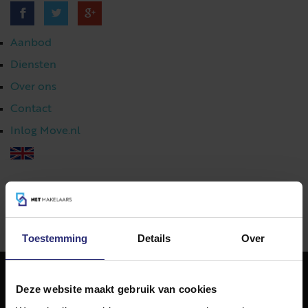
Aanbod
Diensten
Over ons
Contact
Inlog Move.nl
023 303 54 44
|
info@netmakelaars.nl
|
Toestemming
Details
Over
Deze website maakt gebruik van cookies
NET Makelaars