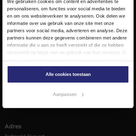
We gebruiken cookies om content en advertenties te
NET Makelaars is een modern makelaarskantoor met
personaliseren, om functies voor social media te bieden
decennialange ervaring in het vak en diepgaande kennis
en om ons websiteverkeer te analyseren. Ook delen we
van de huizenmarkt in Haarlem en omstreken.
informatie over uw gebruik van onze site met onze
Volg ons op
partners voor social media, adverteren en analyse. Deze
partners kunnen deze gegevens combineren met andere
informatie die u aan ze heeft verstrekt of die ze hebben
verzameld op basis van uw gebruik van hun services. U
Diensten
gaat akkoord met onze cookies als u onze website blijft
Hypotheekadvies
gebruiken.
Taxatie
Alle cookies toestaan
Verkoop
Aankoop
Aanpassen
Meer informatie over
Woningaanbod
Adres