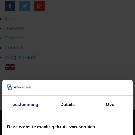
Aanbod
Diensten
Over ons
Contact
Inlog Move.nl
023 303 54 44
|
info@netmakelaars.nl
|
Toestemming
Details
Over
Deze website maakt gebruik van cookies
NET Makelaars