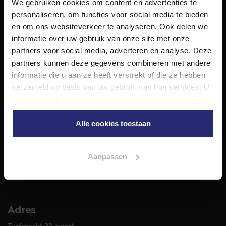
We gebruiken cookies om content en advertenties te
NET Makelaars is een modern makelaarskantoor met
personaliseren, om functies voor social media te bieden
decennialange ervaring in het vak en diepgaande kennis
en om ons websiteverkeer te analyseren. Ook delen we
van de huizenmarkt in Haarlem en omstreken.
informatie over uw gebruik van onze site met onze
Volg ons op
partners voor social media, adverteren en analyse. Deze
partners kunnen deze gegevens combineren met andere
informatie die u aan ze heeft verstrekt of die ze hebben
verzameld op basis van uw gebruik van hun services. U
Diensten
gaat akkoord met onze cookies als u onze website blijft
Hypotheekadvies
gebruiken.
Taxatie
Alle cookies toestaan
Verkoop
Aankoop
Aanpassen
Meer informatie over
Woningaanbod
Adres