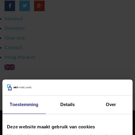
Aanbod
Diensten
Over ons
Contact
Inlog Move.nl
023 303 54 44
|
info@netmakelaars.nl
|
Toestemming
Details
Over
Deze website maakt gebruik van cookies
NET Makelaars