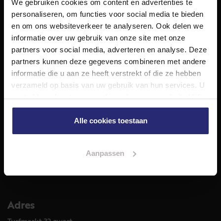
We gebruiken cookies om content en advertenties te
NET Makelaars is een modern makelaarskantoor met
personaliseren, om functies voor social media te bieden
decennialange ervaring in het vak en diepgaande kennis
en om ons websiteverkeer te analyseren. Ook delen we
van de huizenmarkt in Haarlem en omstreken.
informatie over uw gebruik van onze site met onze
Volg ons op
partners voor social media, adverteren en analyse. Deze
partners kunnen deze gegevens combineren met andere
informatie die u aan ze heeft verstrekt of die ze hebben
verzameld op basis van uw gebruik van hun services. U
Diensten
gaat akkoord met onze cookies als u onze website blijft
Hypotheekadvies
gebruiken.
Taxatie
Alle cookies toestaan
Verkoop
Aankoop
Aanpassen
Meer informatie over
Woningaanbod
Adres