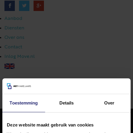
Aanbod
Diensten
Over ons
Contact
Inlog Move.nl
023 303 54 44
|
info@netmakelaars.nl
|
Toestemming
Details
Over
Deze website maakt gebruik van cookies
NET Makelaars