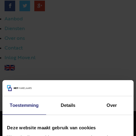
Aanbod
Diensten
Over ons
Contact
Inlog Move.nl
023 303 54 44
|
info@netmakelaars.nl
|
Toestemming
Details
Over
Deze website maakt gebruik van cookies
NET Makelaars