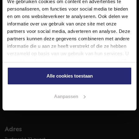
We gebruiken cookies om content en advertenties te
NET Makelaars is een modern makelaarskantoor met
personaliseren, om functies voor social media te bieden
decennialange ervaring in het vak en diepgaande kennis
en om ons websiteverkeer te analyseren. Ook delen we
van de huizenmarkt in Haarlem en omstreken.
informatie over uw gebruik van onze site met onze
Volg ons op
partners voor social media, adverteren en analyse. Deze
partners kunnen deze gegevens combineren met andere
informatie die u aan ze heeft verstrekt of die ze hebben
verzameld op basis van uw gebruik van hun services. U
Diensten
gaat akkoord met onze cookies als u onze website blijft
Hypotheekadvies
gebruiken.
Taxatie
Alle cookies toestaan
Verkoop
Aankoop
Aanpassen
Meer informatie over
Woningaanbod
Adres