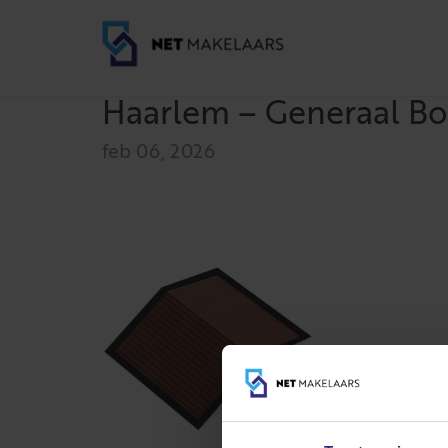
Haarlem – Generaal Bot
feb 06, 2026