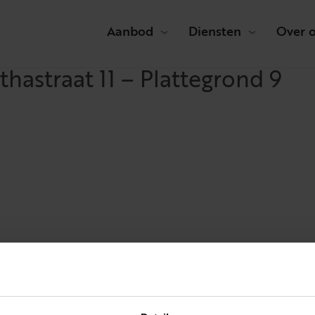
Aanbod
Diensten
Over 
hastraat 11 – Plattegrond 9