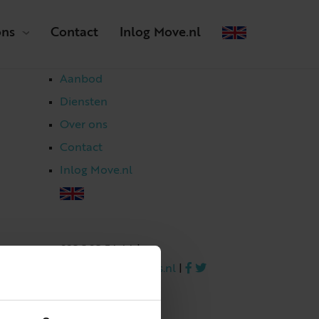
ons
Contact
Inlog Move.nl
Aanbod
Diensten
Over ons
Contact
Inlog Move.nl
023 303 54 44
|
info@netmakelaars.nl
|