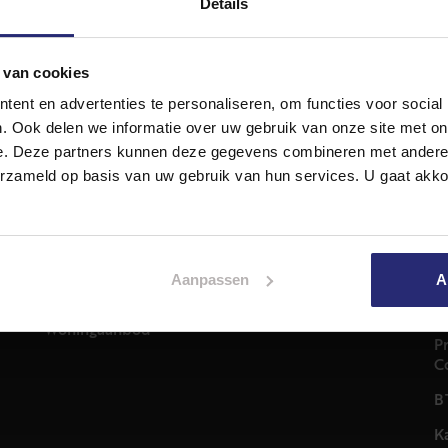
Details
 van cookies
ent en advertenties te personaliseren, om functies voor social
. Ook delen we informatie over uw gebruik van onze site met on
e. Deze partners kunnen deze gegevens combineren met andere i
Diensten
A
erzameld op basis van uw gebruik van hun services. U gaat akk
Hypotheekadvies
T
Taxatie
2
em
Verkoop
C
Aankoop
Aanpassen
A
0
Meer informatie over
i
Woningaanbod
P
C
B
K