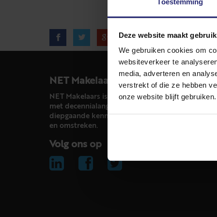
Toestemming
Deze website maakt gebruik
We gebruiken cookies om cont
websiteverkeer te analyseren
media, adverteren en analys
NET Makelaars
verstrekt of die ze hebben v
onze website blijft gebruiken.
NET Makelaars is een modern makelaarskantoor
met decennialange ervaring in het vak en
diepgaande kennis van de huizenmarkt in Haarl
en omstreken.
Volg ons op