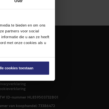
Over
 media te bieden en om ons
ze partners voor social
nformatie die u aan ze heeft
dres
oord met onze cookies als u
urfmarkt 32 zwart
011 CB Haarlem
ontact
lle cookies toestaan
23 303 54 44
nfo@netmakelaars.nl
rivacyverklaring
ookieverklaring
TW ID-nummer NL859503732B01
amer van koophandel: 73386472