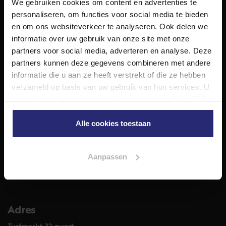
We gebruiken cookies om content en advertenties te
NET Makelaars is een modern makelaarskantoor met
personaliseren, om functies voor social media te bieden
decennialange ervaring in het vak en diepgaande kennis
en om ons websiteverkeer te analyseren. Ook delen we
van de huizenmarkt in Haarlem en omstreken.
informatie over uw gebruik van onze site met onze
Volg ons op
partners voor social media, adverteren en analyse. Deze
partners kunnen deze gegevens combineren met andere
informatie die u aan ze heeft verstrekt of die ze hebben
verzameld op basis van uw gebruik van hun services. U
Diensten
gaat akkoord met onze cookies als u onze website blijft
Hypotheekadvies
gebruiken.
Taxatie
Alle cookies toestaan
Verkoop
Aankoop
Aanpassen
Meer informatie over
Woningaanbod
Adres