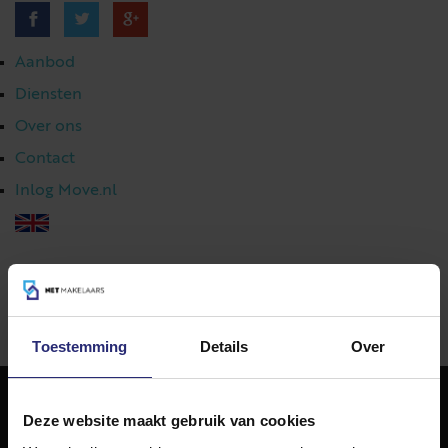
Aanbod
Diensten
Over ons
Contact
Inlog Move.nl
023 303 54 44
|
info@netmakelaars.nl
|
Toestemming
Details
Over
Deze website maakt gebruik van cookies
NET Makelaars