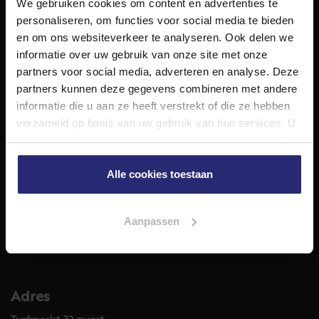
We gebruiken cookies om content en advertenties te
NET Makelaars is een modern makelaarskantoor met
personaliseren, om functies voor social media te bieden
decennialange ervaring in het vak en diepgaande kennis
en om ons websiteverkeer te analyseren. Ook delen we
van de huizenmarkt in Haarlem en omstreken.
informatie over uw gebruik van onze site met onze
Volg ons op
partners voor social media, adverteren en analyse. Deze
partners kunnen deze gegevens combineren met andere
informatie die u aan ze heeft verstrekt of die ze hebben
verzameld op basis van uw gebruik van hun services. U
Diensten
gaat akkoord met onze cookies als u onze website blijft
Hypotheekadvies
gebruiken.
Taxatie
Alle cookies toestaan
Verkoop
Aankoop
Aanpassen
Meer informatie over
Woningaanbod
Adres