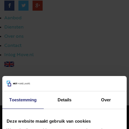
Aanbod
Diensten
Over ons
Contact
Inlog Move.nl
023 303 54 44
|
info@netmakelaars.nl
|
Toestemming
Details
Over
Deze website maakt gebruik van cookies
NET Makelaars