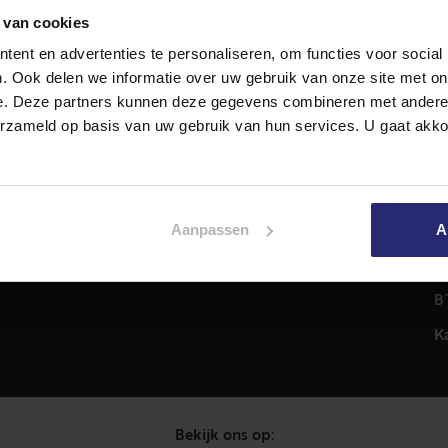
 van cookies
ent en advertenties te personaliseren, om functies voor social
Diensten
A
. Ook delen we informatie over uw gebruik van onze site met on
Hypotheekadvies
T
e. Deze partners kunnen deze gegevens combineren met andere i
Taxatie
2
erzameld op basis van uw gebruik van hun services. U gaat akk
em
Verkoop
C
Aankoop
0
Meer informatie over
i
Aanpassen
A
Woningaanbod
P
C
B
K
Bekijk ons op: