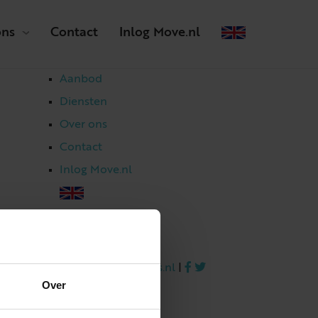
ons
Contact
Inlog Move.nl
Aanbod
Diensten
Over ons
Contact
Inlog Move.nl
023 303 54 44
|
info@netmakelaars.nl
|
Over