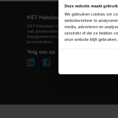
Deze website maakt gebruik
We gebruiken cookies om cont
NET Makelaars
websiteverkeer te analyseren
NET Makelaars is een modern makelaarskantoor
media, adverteren en analys
met decennialange ervaring in het vak en
verstrekt of die ze hebben v
diepgaande kennis van de huizenmarkt in Haarl
onze website blijft gebruiken.
en omstreken.
Volg ons op