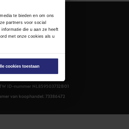
 media te bieden en om ons
dres
ze partners voor social
urfmarkt 32 zwart
nformatie die u aan ze heeft
011 CB Haarlem
oord met onze cookies als u
ontact
23 303 54 44
nfo@netmakelaars.nl
lle cookies toestaan
rivacyverklaring
ookieverklaring
TW ID-nummer NL859503732B01
amer van koophandel: 73386472