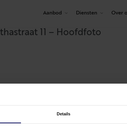
Aanbod
Diensten
Over 
hastraat 11 – Hoofdfoto
Details