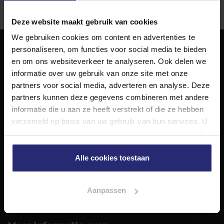
Deze website maakt gebruik van cookies
We gebruiken cookies om content en advertenties te
personaliseren, om functies voor social media te bieden
NET Makelaars
en om ons websiteverkeer te analyseren. Ook delen we
informatie over uw gebruik van onze site met onze
NET Makelaars is een modern makelaarskantoor met
partners voor social media, adverteren en analyse. Deze
decennialange ervaring in het vak en diepgaande kennis
partners kunnen deze gegevens combineren met andere
van de huizenmarkt in Haarlem en omstreken.
informatie die u aan ze heeft verstrekt of die ze hebben
Volg ons op
verzameld op basis van uw gebruik van hun services. U
gaat akkoord met onze cookies als u onze website blijft
gebruiken.
Alle cookies toestaan
Diensten
Hypotheekadvies
Taxatie
Aanpassen
Verkoop
Aankoop