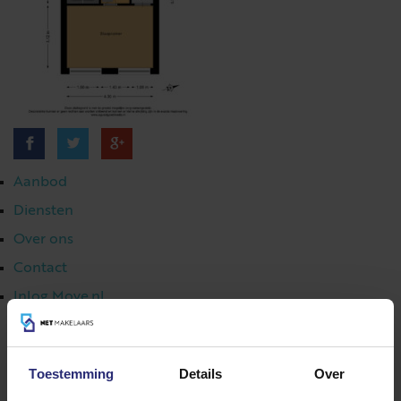
Aanbod
Diensten
Over ons
Contact
Inlog Move.nl
Toestemming
Details
Over
023 303 54 44
|
info@netmakelaars.nl
|