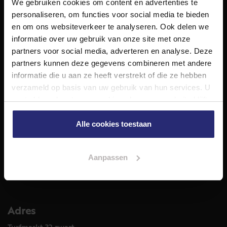
We gebruiken cookies om content en advertenties te
NET Makelaars is een modern makelaarskantoor met
personaliseren, om functies voor social media te bieden
decennialange ervaring in het vak en diepgaande kennis
en om ons websiteverkeer te analyseren. Ook delen we
van de huizenmarkt in Haarlem en omstreken.
informatie over uw gebruik van onze site met onze
Volg ons op
partners voor social media, adverteren en analyse. Deze
partners kunnen deze gegevens combineren met andere
informatie die u aan ze heeft verstrekt of die ze hebben
verzameld op basis van uw gebruik van hun services. U
Diensten
gaat akkoord met onze cookies als u onze website blijft
Hypotheekadvies
gebruiken.
Taxatie
Alle cookies toestaan
Verkoop
Aankoop
Aanpassen
Meer informatie over
Woningaanbod
Adres