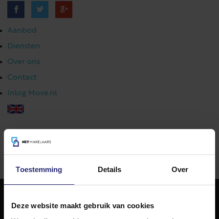
Aanbod
Diensten
Over ons
Contact
Inlog Move.nl
023 303 54 44
|
info@netmakelaars.nl
|
Toestemming
Details
Over
Deze website maakt gebruik van cookies
NET Makelaars