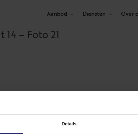
Aanbod
Diensten
Over 
 14 – Foto 21
Details