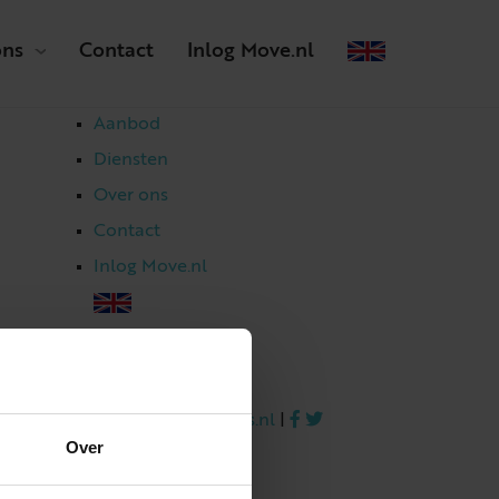
ons
Contact
Inlog Move.nl
Aanbod
Diensten
Over ons
Contact
Inlog Move.nl
023 303 54 44
|
info@netmakelaars.nl
|
Over