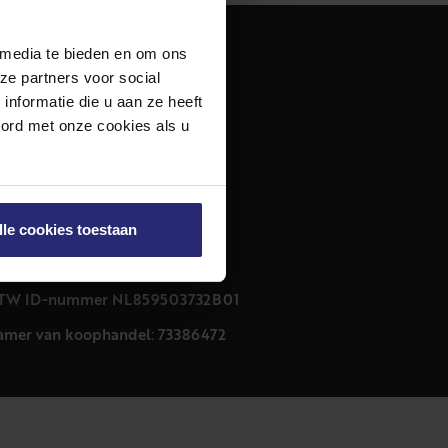
 media te bieden en om ons
dres
ze partners voor social
urfmarkt 32 zwart
nformatie die u aan ze heeft
011 CB Haarlem
oord met onze cookies als u
ontact
23 303 54 44
nfo@netmakelaars.nl
lle cookies toestaan
rivacyverklaring
ookieverklaring
TW ID-nummer NL859503732B01
amer van koophandel: 73386472