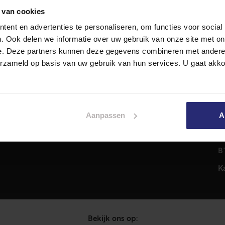
 van cookies
ent en advertenties te personaliseren, om functies voor social
Diensten
A
. Ook delen we informatie over uw gebruik van onze site met on
Hypotheekadvies
T
e. Deze partners kunnen deze gegevens combineren met andere i
Taxatie
2
erzameld op basis van uw gebruik van hun services. U gaat akk
em
Verkoop
C
Aankoop
0
Meer informatie over
i
Aanpassen
A
Woningaanbod
P
C
B
K
Bekijk ons op: