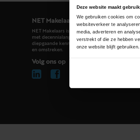
Deze website maakt gebruik
We gebruiken cookies om cont
NET Makelaars
websiteverkeer te analyseren
NET Makelaars is een modern makelaarskantoor
media, adverteren en analys
met decennialange ervaring in het vak en
verstrekt of die ze hebben v
diepgaande kennis van de huizenmarkt in Haarl
onze website blijft gebruiken.
en omstreken.
Volg ons op