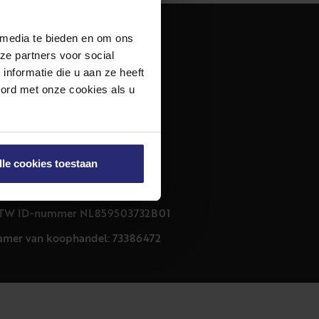
 media te bieden en om ons
dres
ze partners voor social
urfmarkt 32 zwart
nformatie die u aan ze heeft
011 CB Haarlem
oord met onze cookies als u
ontact
23 303 54 44
nfo@netmakelaars.nl
lle cookies toestaan
rivacyverklaring
ookieverklaring
TW ID-nummer NL859503732B01
amer van koophandel: 73386472