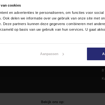
 van cookies
ent en advertenties te personaliseren, om functies voor social
Diensten
A
. Ook delen we informatie over uw gebruik van onze site met on
Hypotheekadvies
T
e. Deze partners kunnen deze gegevens combineren met andere i
Taxatie
2
erzameld op basis van uw gebruik van hun services. U gaat akk
em
Verkoop
C
Aankoop
0
Meer informatie over
i
Aanpassen
A
Woningaanbod
P
C
B
K
Bekijk ons op: