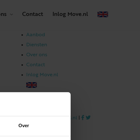
ons
Contact
Inlog Move.nl
Aanbod
Diensten
Over ons
Contact
Inlog Move.nl
023 303 54 44
|
info@netmakelaars.nl
|
Over