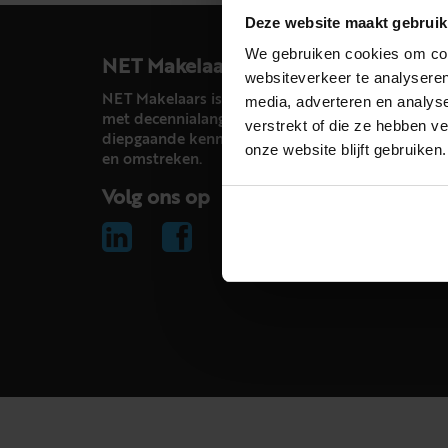
Deze website maakt gebruik
We gebruiken cookies om cont
NET Makelaars
websiteverkeer te analyseren
NET Makelaars is een modern makelaarskantoor
media, adverteren en analys
met decennialange ervaring in het vak en
verstrekt of die ze hebben v
diepgaande kennis van de huizenmarkt in Haarl
onze website blijft gebruiken.
en omstreken.
Volg ons op