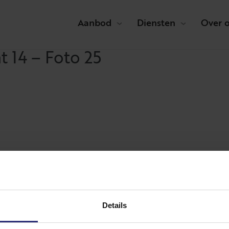
Aanbod
Diensten
Over 
 14 – Foto 25
Details