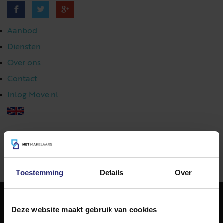
Aanbod
Diensten
Over ons
Contact
Inlog Move.nl
023 303 54 44
|
info@netmakelaars.nl
|
Toestemming
Details
Over
Deze website maakt gebruik van cookies
NET Makelaars