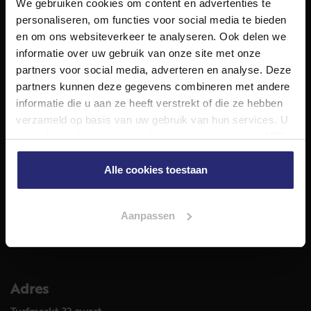
We gebruiken cookies om content en advertenties te
NET Makelaars is een modern makelaarskantoor met
personaliseren, om functies voor social media te bieden
decennialange ervaring in het vak en diepgaande kennis
en om ons websiteverkeer te analyseren. Ook delen we
van de huizenmarkt in Haarlem en omstreken.
informatie over uw gebruik van onze site met onze
Volg ons op
partners voor social media, adverteren en analyse. Deze
partners kunnen deze gegevens combineren met andere
informatie die u aan ze heeft verstrekt of die ze hebben
verzameld op basis van uw gebruik van hun services. U
Diensten
gaat akkoord met onze cookies als u onze website blijft
Hypotheekadvies
gebruiken.
Taxatie
Alle cookies toestaan
Verkoop
Aankoop
Aanpassen
Meer informatie over
Woningaanbod
Adres