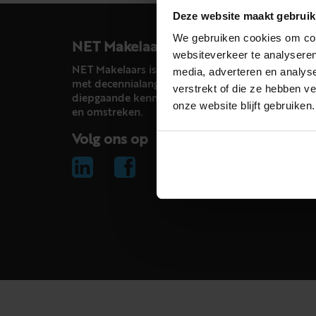
Deze website maakt gebruik
We gebruiken cookies om cont
NET Makelaars
websiteverkeer te analyseren
NET Makelaars is een modern makelaarskantoor
media, adverteren en analys
met decennialange ervaring in het vak en
verstrekt of die ze hebben v
diepgaande kennis van de huizenmarkt in Haarl
onze website blijft gebruiken.
en omstreken.
Volg ons op