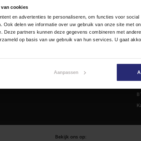
 van cookies
ent en advertenties te personaliseren, om functies voor social
Diensten
A
. Ook delen we informatie over uw gebruik van onze site met on
Hypotheekadvies
T
e. Deze partners kunnen deze gegevens combineren met andere i
Taxatie
2
erzameld op basis van uw gebruik van hun services. U gaat akk
em
Verkoop
C
Aankoop
0
Meer informatie over
i
Aanpassen
A
Woningaanbod
P
C
B
K
Bekijk ons op: