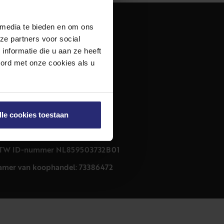
 media te bieden en om ons
dres
ze partners voor social
urfmarkt 32 zwart
nformatie die u aan ze heeft
011 CB Haarlem
oord met onze cookies als u
ontact
23 303 54 44
nfo@netmakelaars.nl
lle cookies toestaan
rivacyverklaring
ookieverklaring
TW ID-nummer NL859503732B01
amer van koophandel: 73386472