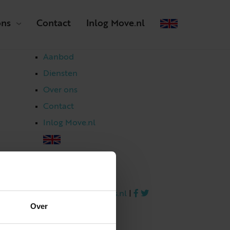
ons
Contact
Inlog Move.nl
Aanbod
Diensten
Over ons
Contact
Inlog Move.nl
023 303 54 44
|
info@netmakelaars.nl
|
Over