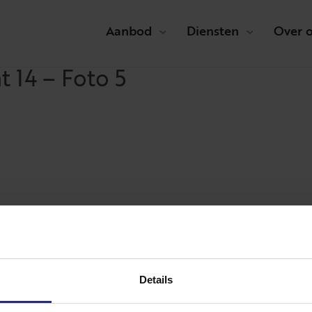
Aanbod
Diensten
Over 
 14 – Foto 5
Details