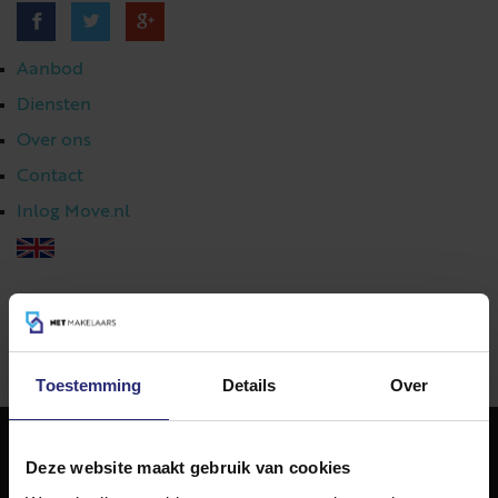
Aanbod
Diensten
Over ons
Contact
Inlog Move.nl
023 303 54 44
|
info@netmakelaars.nl
|
Toestemming
Details
Over
Deze website maakt gebruik van cookies
NET Makelaars