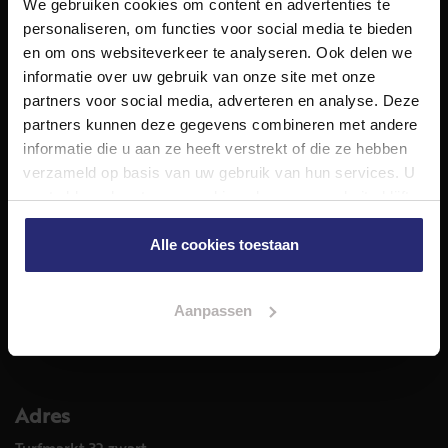
We gebruiken cookies om content en advertenties te
NET Makelaars is een modern makelaarskantoor met
personaliseren, om functies voor social media te bieden
decennialange ervaring in het vak en diepgaande kennis
en om ons websiteverkeer te analyseren. Ook delen we
van de huizenmarkt in Haarlem en omstreken.
informatie over uw gebruik van onze site met onze
Volg ons op
partners voor social media, adverteren en analyse. Deze
partners kunnen deze gegevens combineren met andere
informatie die u aan ze heeft verstrekt of die ze hebben
verzameld op basis van uw gebruik van hun services. U
Diensten
gaat akkoord met onze cookies als u onze website blijft
Hypotheekadvies
gebruiken.
Taxatie
Alle cookies toestaan
Verkoop
Aankoop
Aanpassen
Meer informatie over
Woningaanbod
Adres