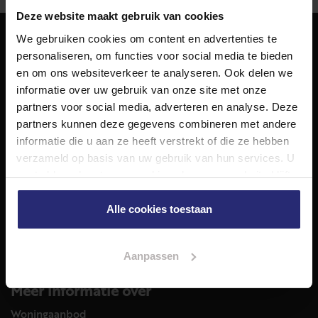
Deze website maakt gebruik van cookies
We gebruiken cookies om content en advertenties te
personaliseren, om functies voor social media te bieden
NET Makelaars
en om ons websiteverkeer te analyseren. Ook delen we
NET Makelaars is een modern makelaarskantoor met
informatie over uw gebruik van onze site met onze
decennialange ervaring in het vak en diepgaande kennis
partners voor social media, adverteren en analyse. Deze
van de huizenmarkt in Haarlem en omstreken.
partners kunnen deze gegevens combineren met andere
Volg ons op
informatie die u aan ze heeft verstrekt of die ze hebben
verzameld op basis van uw gebruik van hun services. U
gaat akkoord met onze cookies als u onze website blijft
gebruiken.
Diensten
Alle cookies toestaan
Hypotheekadvies
Taxatie
Verkoop
Aanpassen
Aankoop
Meer informatie over
Woningaanbod