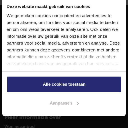
Deze website maakt gebruik van cookies
We gebruiken cookies om content en advertenties te
personaliseren, om functies voor social media te bieden
NET Makelaars
en om ons websiteverkeer te analyseren. Ook delen we
NET Makelaars is een modern makelaarskantoor met
informatie over uw gebruik van onze site met onze
decennialange ervaring in het vak en diepgaande kennis
partners voor social media, adverteren en analyse. Deze
van de huizenmarkt in Haarlem en omstreken.
partners kunnen deze gegevens combineren met andere
Volg ons op
informatie die u aan ze heeft verstrekt of die ze hebben
verzameld op basis van uw gebruik van hun services. U
gaat akkoord met onze cookies als u onze website blijft
gebruiken.
Diensten
Alle cookies toestaan
Hypotheekadvies
Taxatie
Verkoop
Aanpassen
Aankoop
Meer informatie over
Woningaanbod