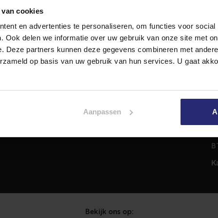
 van cookies
ent en advertenties te personaliseren, om functies voor social
Diensten
A
. Ook delen we informatie over uw gebruik van onze site met on
Hypotheekadvies
T
e. Deze partners kunnen deze gegevens combineren met andere i
Taxatie
2
erzameld op basis van uw gebruik van hun services. U gaat akk
em
Verkoop
C
Aankoop
0
Meer informatie over
i
Aanpassen
A
Woningaanbod
P
C
B
K
Bekijk ons op: