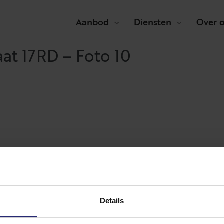
Aanbod
Diensten
Over 
aat 17RD – Foto 10
Details