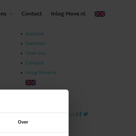
ons
Contact
Inlog Move.nl
Aanbod
Diensten
Over ons
Contact
Inlog Move.nl
023 303 54 44
|
info@netmakelaars.nl
|
Over