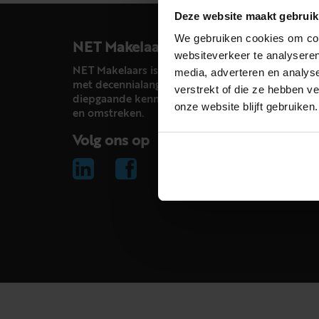
Deze website maakt gebruik
We gebruiken cookies om cont
NET Makelaars
websiteverkeer te analyseren
NET Makelaars is een modern makelaarskantoor
media, adverteren en analys
met decennialange ervaring in het vak en
verstrekt of die ze hebben v
diepgaande kennis van de huizenmarkt in Haarl
onze website blijft gebruiken.
en omstreken.
Volg ons op