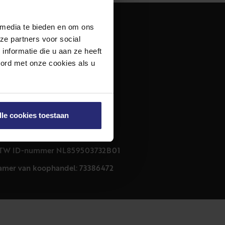
 media te bieden en om ons
dres
ze partners voor social
urfmarkt 32 zwart
nformatie die u aan ze heeft
011 CB Haarlem
oord met onze cookies als u
ontact
23 303 54 44
nfo@netmakelaars.nl
lle cookies toestaan
rivacyverklaring
ookieverklaring
TW ID-nummer NL859503732B01
amer van koophandel: 73386472