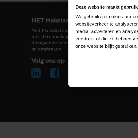
Deze website maakt gebruik
We gebruiken cookies om cont
NET Makelaars
websiteverkeer te analyseren
NET Makelaars is een modern makelaarskantoor
media, adverteren en analys
met decennialange ervaring in het vak en
verstrekt of die ze hebben v
diepgaande kennis van de huizenmarkt in Haarl
onze website blijft gebruiken.
en omstreken.
Volg ons op