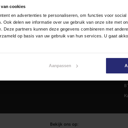
 van cookies
ent en advertenties te personaliseren, om functies voor social
Diensten
A
. Ook delen we informatie over uw gebruik van onze site met on
Hypotheekadvies
T
e. Deze partners kunnen deze gegevens combineren met andere i
Taxatie
2
erzameld op basis van uw gebruik van hun services. U gaat akk
em
Verkoop
C
Aankoop
0
Meer informatie over
i
Aanpassen
A
Woningaanbod
P
C
B
K
Bekijk ons op: