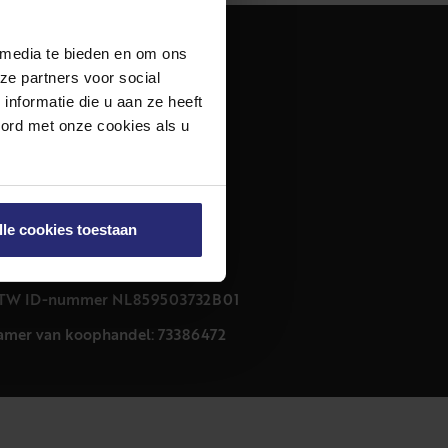
 media te bieden en om ons
dres
ze partners voor social
urfmarkt 32 zwart
nformatie die u aan ze heeft
011 CB Haarlem
oord met onze cookies als u
ontact
23 303 54 44
nfo@netmakelaars.nl
lle cookies toestaan
rivacyverklaring
ookieverklaring
TW ID-nummer NL859503732B01
amer van koophandel: 73386472