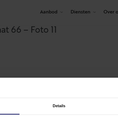
Aanbod
Diensten
Over 
at 66 – Foto 11
Details