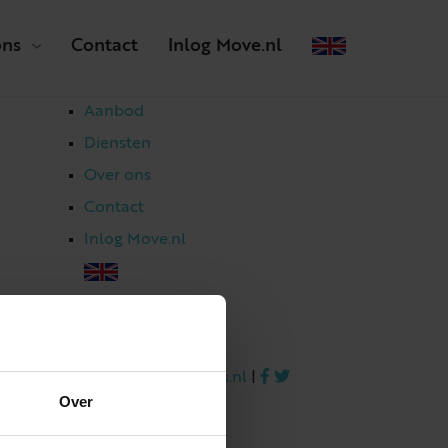
ons
Contact
Inlog Move.nl
Aanbod
Diensten
Over ons
Contact
Inlog Move.nl
023 303 54 44
|
info@netmakelaars.nl
|
Over