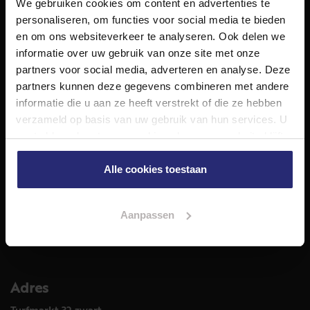
We gebruiken cookies om content en advertenties te
NET Makelaars is een modern makelaarskantoor met
personaliseren, om functies voor social media te bieden
decennialange ervaring in het vak en diepgaande kennis
en om ons websiteverkeer te analyseren. Ook delen we
van de huizenmarkt in Haarlem en omstreken.
informatie over uw gebruik van onze site met onze
Volg ons op
partners voor social media, adverteren en analyse. Deze
partners kunnen deze gegevens combineren met andere
informatie die u aan ze heeft verstrekt of die ze hebben
verzameld op basis van uw gebruik van hun services. U
Diensten
gaat akkoord met onze cookies als u onze website blijft
Hypotheekadvies
gebruiken.
Taxatie
Alle cookies toestaan
Verkoop
Aankoop
Aanpassen
Meer informatie over
Woningaanbod
Adres