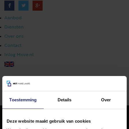
Aanbod
Diensten
Over ons
Contact
Inlog Move.nl
023 303 54 44
|
info@netmakelaars.nl
|
Toestemming
Details
Over
Deze website maakt gebruik van cookies
NET Makelaars