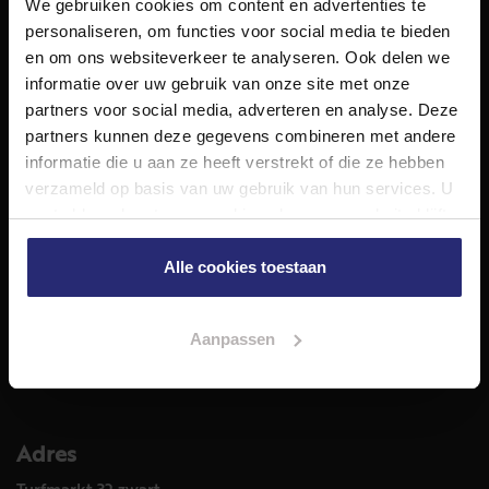
We gebruiken cookies om content en advertenties te
NET Makelaars is een modern makelaarskantoor met
personaliseren, om functies voor social media te bieden
decennialange ervaring in het vak en diepgaande kennis
en om ons websiteverkeer te analyseren. Ook delen we
van de huizenmarkt in Haarlem en omstreken.
informatie over uw gebruik van onze site met onze
Volg ons op
partners voor social media, adverteren en analyse. Deze
partners kunnen deze gegevens combineren met andere
informatie die u aan ze heeft verstrekt of die ze hebben
verzameld op basis van uw gebruik van hun services. U
Diensten
gaat akkoord met onze cookies als u onze website blijft
Hypotheekadvies
gebruiken.
Taxatie
Alle cookies toestaan
Verkoop
Aankoop
Aanpassen
Meer informatie over
Woningaanbod
Adres