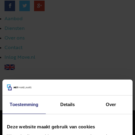
Aanbod
Diensten
Over ons
Contact
Inlog Move.nl
023 303 54 44
|
info@netmakelaars.nl
|
Toestemming
Details
Over
Deze website maakt gebruik van cookies
NET Makelaars