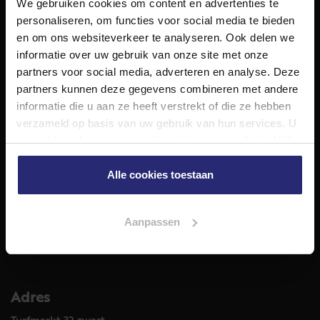
We gebruiken cookies om content en advertenties te
NET Makelaars is een modern makelaarskantoor met
personaliseren, om functies voor social media te bieden
decennialange ervaring in het vak en diepgaande kennis
en om ons websiteverkeer te analyseren. Ook delen we
van de huizenmarkt in Haarlem en omstreken.
informatie over uw gebruik van onze site met onze
Volg ons op
partners voor social media, adverteren en analyse. Deze
partners kunnen deze gegevens combineren met andere
informatie die u aan ze heeft verstrekt of die ze hebben
verzameld op basis van uw gebruik van hun services. U
Diensten
gaat akkoord met onze cookies als u onze website blijft
Hypotheekadvies
gebruiken.
Taxatie
Alle cookies toestaan
Verkoop
Aankoop
Aanpassen
Meer informatie over
Woningaanbod
Adres