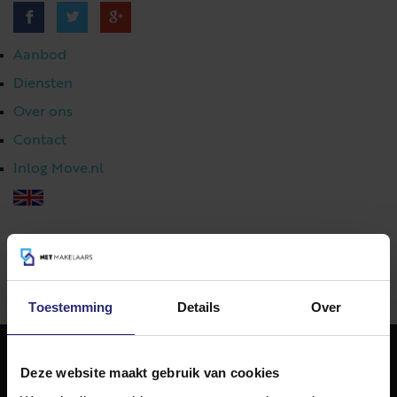
Aanbod
Diensten
Over ons
Contact
Inlog Move.nl
023 303 54 44
|
info@netmakelaars.nl
|
Toestemming
Details
Over
Deze website maakt gebruik van cookies
NET Makelaars