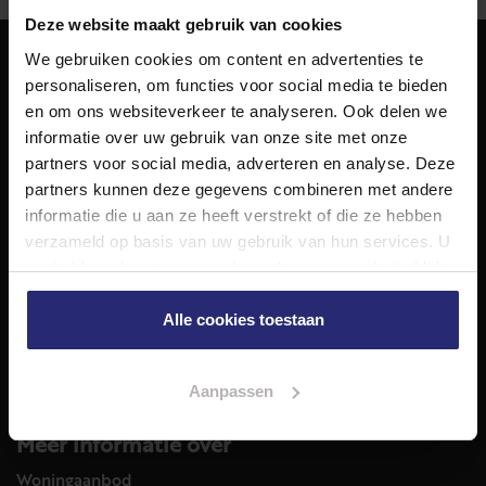
Deze website maakt gebruik van cookies
We gebruiken cookies om content en advertenties te
personaliseren, om functies voor social media te bieden
NET Makelaars
en om ons websiteverkeer te analyseren. Ook delen we
NET Makelaars is een modern makelaarskantoor met
informatie over uw gebruik van onze site met onze
decennialange ervaring in het vak en diepgaande kennis
partners voor social media, adverteren en analyse. Deze
van de huizenmarkt in Haarlem en omstreken.
partners kunnen deze gegevens combineren met andere
Volg ons op
informatie die u aan ze heeft verstrekt of die ze hebben
verzameld op basis van uw gebruik van hun services. U
gaat akkoord met onze cookies als u onze website blijft
gebruiken.
Diensten
Alle cookies toestaan
Hypotheekadvies
Taxatie
Verkoop
Aanpassen
Aankoop
Meer informatie over
Woningaanbod