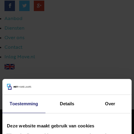
Aanbod
Diensten
Over ons
Contact
Inlog Move.nl
023 303 54 44
|
info@netmakelaars.nl
|
Toestemming
Details
Over
Deze website maakt gebruik van cookies
NET Makelaars