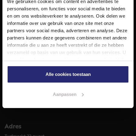
We gebruiken cookies om content en advertenties te
NET Makelaars is een modern makelaarskantoor met
personaliseren, om functies voor social media te bieden
decennialange ervaring in het vak en diepgaande kennis
en om ons websiteverkeer te analyseren. Ook delen we
van de huizenmarkt in Haarlem en omstreken.
informatie over uw gebruik van onze site met onze
Volg ons op
partners voor social media, adverteren en analyse. Deze
partners kunnen deze gegevens combineren met andere
informatie die u aan ze heeft verstrekt of die ze hebben
verzameld op basis van uw gebruik van hun services. U
Diensten
gaat akkoord met onze cookies als u onze website blijft
Hypotheekadvies
gebruiken.
Taxatie
Alle cookies toestaan
Verkoop
Aankoop
Aanpassen
Meer informatie over
Woningaanbod
Adres