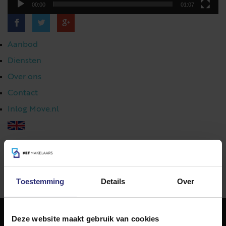
00:00
01:07
Aanbod
Diensten
Over ons
Contact
Inlog Move.nl
023 303 54 44
|
info@netmakelaars.nl
|
Toestemming
Details
Over
Deze website maakt gebruik van cookies