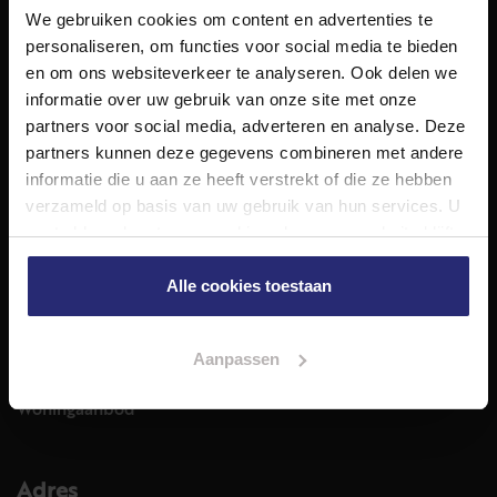
NET Makelaars
We gebruiken cookies om content en advertenties te
NET Makelaars is een modern makelaarskantoor met
personaliseren, om functies voor social media te bieden
decennialange ervaring in het vak en diepgaande kennis
en om ons websiteverkeer te analyseren. Ook delen we
van de huizenmarkt in Haarlem en omstreken.
informatie over uw gebruik van onze site met onze
partners voor social media, adverteren en analyse. Deze
Volg ons op
partners kunnen deze gegevens combineren met andere
informatie die u aan ze heeft verstrekt of die ze hebben
verzameld op basis van uw gebruik van hun services. U
Diensten
gaat akkoord met onze cookies als u onze website blijft
gebruiken.
Hypotheekadvies
Alle cookies toestaan
Taxatie
Verkoop
Aankoop
Aanpassen
Meer informatie over
Woningaanbod
Adres