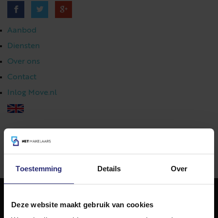
Aanbod
Diensten
Over ons
Contact
Inlog Move.nl
023 303 54 44
|
info@netmakelaars.nl
|
Toestemming
Details
Over
Deze website maakt gebruik van cookies
NET Makelaars