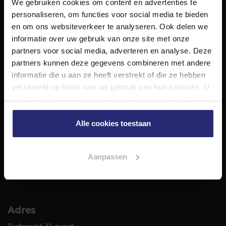
We gebruiken cookies om content en advertenties te
NET Makelaars is een modern makelaarskantoor met
personaliseren, om functies voor social media te bieden
decennialange ervaring in het vak en diepgaande kennis
en om ons websiteverkeer te analyseren. Ook delen we
van de huizenmarkt in Haarlem en omstreken.
informatie over uw gebruik van onze site met onze
Volg ons op
partners voor social media, adverteren en analyse. Deze
partners kunnen deze gegevens combineren met andere
informatie die u aan ze heeft verstrekt of die ze hebben
verzameld op basis van uw gebruik van hun services. U
Diensten
gaat akkoord met onze cookies als u onze website blijft
Hypotheekadvies
gebruiken.
Taxatie
Alle cookies toestaan
Verkoop
Aankoop
Aanpassen
Meer informatie over
Woningaanbod
Adres