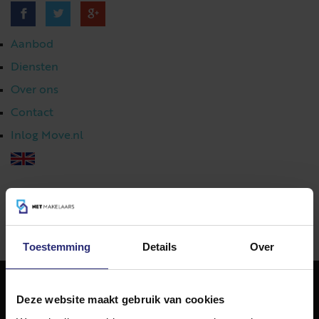
Aanbod
Diensten
Over ons
Contact
Inlog Move.nl
023 303 54 44
|
info@netmakelaars.nl
|
Toestemming
Details
Over
Deze website maakt gebruik van cookies
NET Makelaars