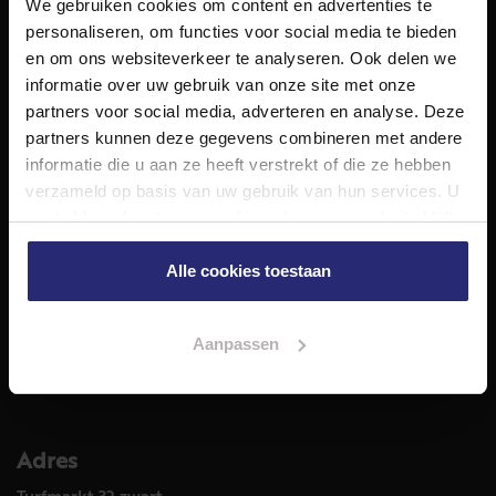
We gebruiken cookies om content en advertenties te
NET Makelaars is een modern makelaarskantoor met
personaliseren, om functies voor social media te bieden
decennialange ervaring in het vak en diepgaande kennis
en om ons websiteverkeer te analyseren. Ook delen we
van de huizenmarkt in Haarlem en omstreken.
informatie over uw gebruik van onze site met onze
Volg ons op
partners voor social media, adverteren en analyse. Deze
partners kunnen deze gegevens combineren met andere
informatie die u aan ze heeft verstrekt of die ze hebben
verzameld op basis van uw gebruik van hun services. U
Diensten
gaat akkoord met onze cookies als u onze website blijft
Hypotheekadvies
gebruiken.
Taxatie
Alle cookies toestaan
Verkoop
Aankoop
Aanpassen
Meer informatie over
Woningaanbod
Adres